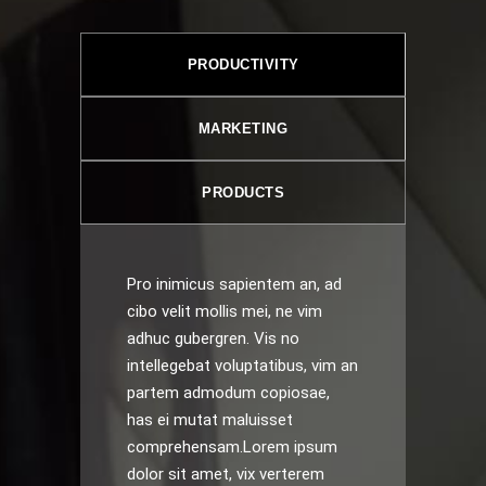
PRODUCTIVITY
MARKETING
PRODUCTS
Pro inimicus sapientem an, ad
cibo velit mollis mei, ne vim
adhuc gubergren. Vis no
intellegebat voluptatibus, vim an
partem admodum copiosae,
has ei mutat maluisset
comprehensam.Lorem ipsum
dolor sit amet, vix verterem