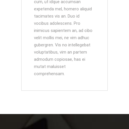
cum, ut idque accumsan
expetenda mel, homero aliquid
tacimates vis an. Duo id
vocibus adolescens. Pro
inimicus sapientem an, ad cibo
velit mollis mei, ne vim adhuc
gubergren. Vis no intellegebat
voluptatibus, vim an partem
admodum copiosae, has ei
mutat maluisset
comprehensam.