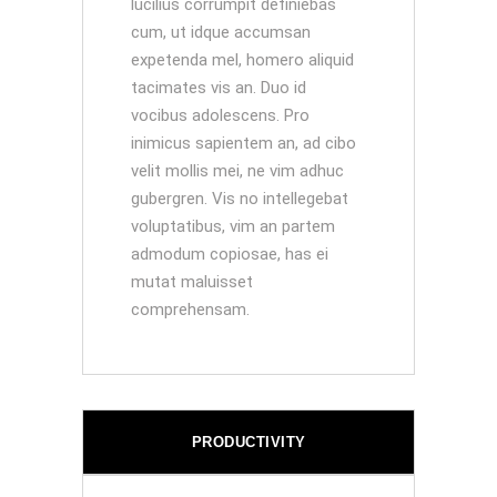
lucilius corrumpit definiebas
cum, ut idque accumsan
expetenda mel, homero aliquid
tacimates vis an. Duo id
vocibus adolescens. Pro
inimicus sapientem an, ad cibo
velit mollis mei, ne vim adhuc
gubergren. Vis no intellegebat
voluptatibus, vim an partem
admodum copiosae, has ei
mutat maluisset
comprehensam.
PRODUCTIVITY